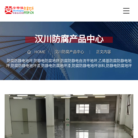
首
页
产
品
汉川防腐产品中心
中
技
心
术
HOME
汉川防腐产品中心
正文内容
支
防腐防静电地坪,防静电防腐地坪,防腐防静电自流平地坪,乙烯基防腐防静电地
服
坪,防腐防静电地坪漆,防静电防腐地坪漆,防腐防静电地坪涂料,防静电防腐地坪
持
务
涂料,防腐防静电地坪施工,防静电防腐地坪施工
案
新
例
闻
资
服
讯
务
区
域
联
电
系
话