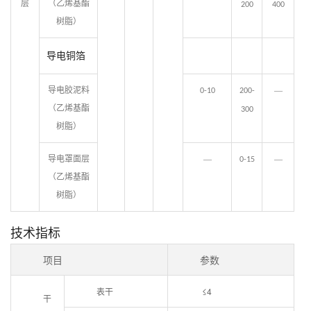
层
（乙烯基酯
200
400
树脂）
导电铜
箔
导电胶泥料
—
0-10
200-
（乙烯基酯
300
树脂）
导电罩面层
—
—
0-15
（乙烯基酯
树脂）
技术指标
项目
参数
表干
≤4
干