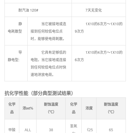
耐汽油 120#
7天无变化
静
当它被接地或连
1X10的6次方～1X10的
电耗散型
接到任何较低电位点
9次方
时，能够使电荷耗散。
导
它具有足够低的
1X10的4次方～1X10的
静电型:
电阻，当它接地或连接
6次方
到任何较低电位点时快
速地泄放电荷。
抗化学性能（
部分
典型测试结果）
化学
耐蚀温度
化学
耐蚀温度
浓wt%
浓度
品
（℃）
品
（℃）
氢氧
甲酸
ALL
38
《25
65