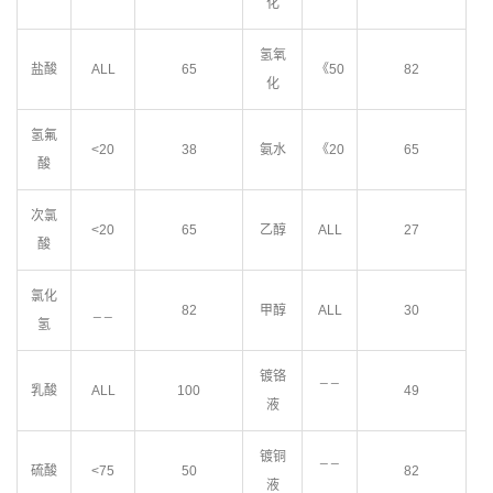
化
氢氧
盐酸
ALL
65
《50
82
化
氢氟
<20
38
氨水
《20
65
酸
次氯
<20
65
乙醇
ALL
27
酸
氯化
_ _
82
甲醇
ALL
30
氢
镀铬
_ _
乳酸
ALL
100
49
液
镀铜
_ _
硫酸
<75
50
82
液