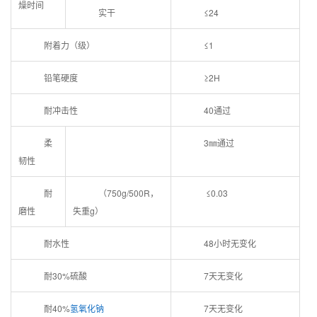
燥时间
实干
≤24
附着力（级）
≤1
铅笔硬度
≥2H
耐冲击性
40通过
柔
3㎜通过
韧性
耐
（750g/500R，
≤0.03
磨性
失重g）
耐水性
48小时无变化
耐30%硫酸
7天无变化
耐40%
氢氧化钠
7天无变化