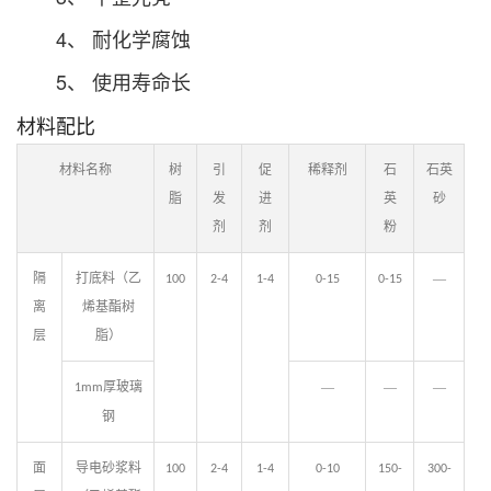
4、 耐化学腐蚀
5、 使用寿命长
材料配比
材料名称
树
引
促
稀释剂
石
石英
脂
发
进
英
砂
剂
剂
粉
隔
打底料（乙
—
100
2-4
1-4
0-15
0-15
离
烯基酯树
层
脂）
厚玻璃
—
—
—
1mm
钢
面
导电砂浆料
100
2-4
1-4
0-10
150-
300-