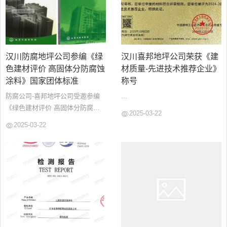
我
咨
们
询
汉川防腐地坪公司参编《绿
汉川喜邦地坪公司荣获《建
色建材评价 高固体分防腐蚀
材质量-先进技术推荐企业》
涂料》国家团体标准
称号
防腐公司-喜邦地坪公司受邀参编
...
《绿色建材评价 高固体分防腐蚀
2025-03-22
涂料》国家团体标准,这是行业协
2025-03-22
会和社会各界对于我们技术及产品
质量的一种认可,同时也是一种鞭
策,喜邦防腐事业部要不断创新,开
发出更多更好的符合市场需求的防
腐产品....