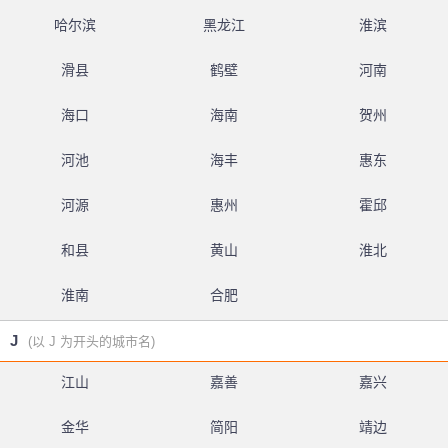
哈尔滨
黑龙江
淮滨
滑县
鹤壁
河南
海口
海南
贺州
河池
海丰
惠东
河源
惠州
霍邱
和县
黄山
淮北
淮南
合肥
J
(以 J 为开头的城市名)
江山
嘉善
嘉兴
金华
简阳
靖边