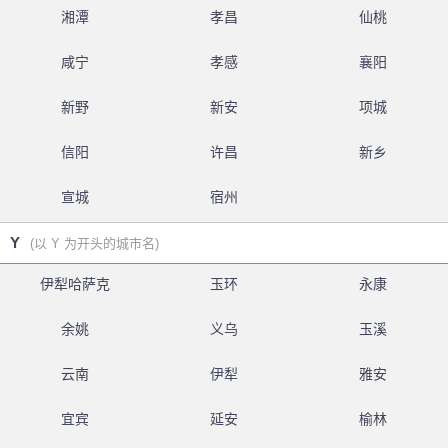
湘潭
孝昌
仙桃
咸宁
孝感
襄阳
新野
新安
项城
信阳
许昌
新乡
宣城
宿州
Y
(以 Y 为开头的城市名)
伊犁哈萨克
玉环
永康
余姚
义乌
玉溪
云南
伊犁
雅安
宜宾
延安
榆林