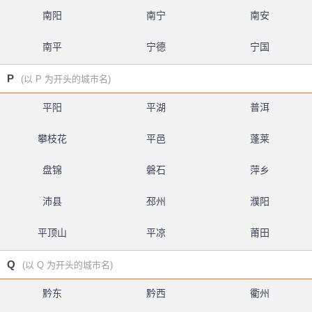
南阳
南宁
南安
南平
宁德
宁国
P
(以 P 为开头的城市名)
平阳
平湖
普洱
攀枝花
平邑
蓬莱
盘锦
磐石
萍乡
沛县
邳州
濮阳
平顶山
平凉
莆田
Q
(以 Q 为开头的城市名)
黔东
黔西
衢州