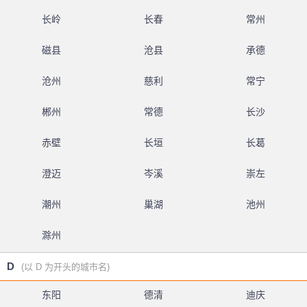
长岭
长春
常州
磁县
沧县
承德
沧州
慈利
常宁
郴州
常德
长沙
赤壁
长垣
长葛
澄迈
岑溪
崇左
潮州
巢湖
池州
滁州
D
(以 D 为开头的城市名)
东阳
德清
迪庆