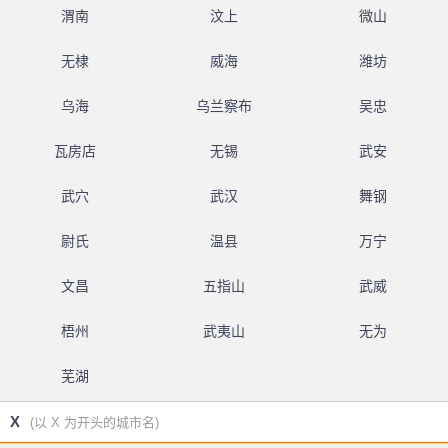
渭南
汶上
微山
无棣
威海
潍坊
乌海
乌兰察布
吴忠
瓦房店
无锡
武安
武穴
武汉
舞钢
尉氏
温县
万宁
文昌
五指山
武威
梧州
武夷山
无为
芜湖
X
(以 X 为开头的城市名)