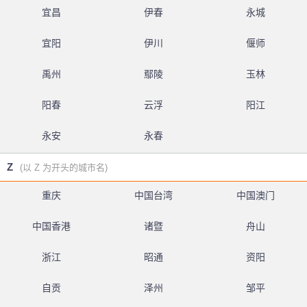
宜昌
伊春
永城
宜阳
伊川
偃师
禹州
鄢陵
玉林
阳春
云浮
阳江
永安
永春
Z
(以 Z 为开头的城市名)
重庆
中国台湾
中国澳门
中国香港
诸暨
舟山
浙江
昭通
资阳
自贡
泽州
邹平