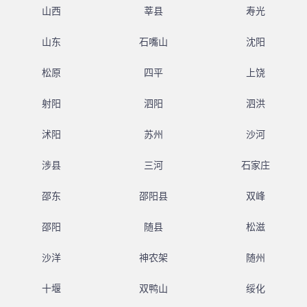
山西
莘县
寿光
山东
石嘴山
沈阳
松原
四平
上饶
射阳
泗阳
泗洪
沭阳
苏州
沙河
涉县
三河
石家庄
邵东
邵阳县
双峰
邵阳
随县
松滋
沙洋
神农架
随州
十堰
双鸭山
绥化