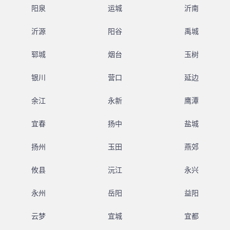
阳泉
运城
沂南
沂源
阳谷
禹城
郓城
烟台
玉树
银川
营口
延边
余江
永新
鹰潭
宜春
扬中
盐城
扬州
玉田
燕郊
攸县
沅江
永兴
永州
岳阳
益阳
云梦
宜城
宜都