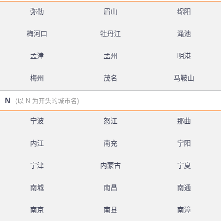
弥勒
眉山
绵阳
梅河口
牡丹江
渑池
孟津
孟州
明港
梅州
茂名
马鞍山
N
(以 N 为开头的城市名)
宁波
怒江
那曲
内江
南充
宁阳
宁津
内蒙古
宁夏
南城
南昌
南通
南京
南县
南漳