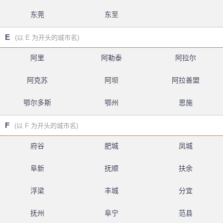
东莞
东至
E
(以 E 为开头的城市名)
阿里
阿勒泰
阿拉尔
阿克苏
阿坝
阿拉善盟
鄂尔多斯
鄂州
恩施
F
(以 F 为开头的城市名)
府谷
肥城
凤城
阜新
抚顺
扶余
浮梁
丰城
分宜
抚州
阜宁
范县