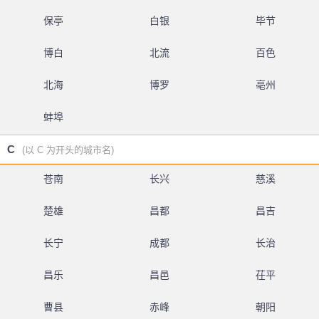
保亭
白银
毕节
博白
北流
百色
北海
博罗
亳州
蚌埠
C
(以 C 为开头的城市名)
苍南
长兴
慈溪
楚雄
昌都
昌吉
长宁
成都
长治
昌乐
昌邑
茌平
曹县
赤峰
朝阳