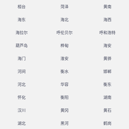
桓台
菏泽
黄南
海东
海北
海西
海拉尔
呼伦贝尔
呼和浩特
葫芦岛
桦甸
海安
海门
淮安
黄骅
河间
衡水
邯郸
河北
华容
衡东
怀化
衡阳
湖南
汉川
黄冈
黄石
湖北
黑河
鹤岗