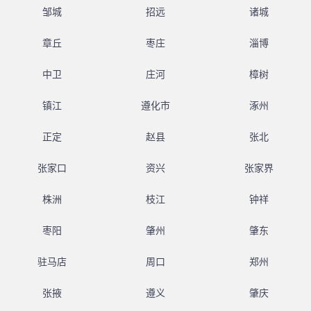
邹城
招远
诸城
章丘
枣庄
淄博
中卫
庄河
樟树
镇江
遵化市
涿州
正定
赵县
张北
张家口
资兴
张家界
株洲
枝江
钟祥
枣阳
肇州
肇东
驻马店
周口
郑州
张掖
遵义
肇庆