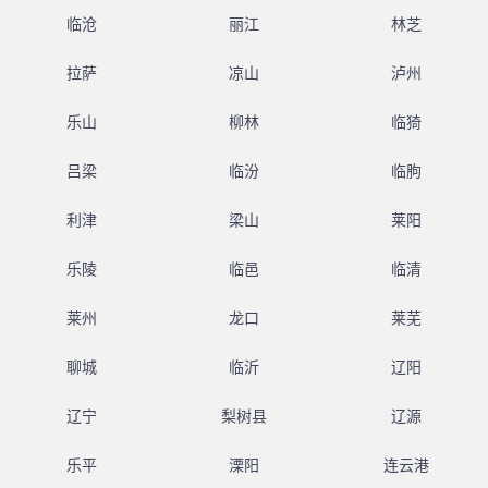
临沧
丽江
林芝
拉萨
凉山
泸州
乐山
柳林
临猗
吕梁
临汾
临朐
利津
梁山
莱阳
乐陵
临邑
临清
莱州
龙口
莱芜
聊城
临沂
辽阳
辽宁
梨树县
辽源
乐平
溧阳
连云港