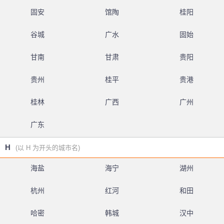
固安
馆陶
桂阳
谷城
广水
固始
甘南
甘肃
贵阳
贵州
桂平
贵港
桂林
广西
广州
广东
H
(以 H 为开头的城市名)
海盐
海宁
湖州
杭州
红河
和田
哈密
韩城
汉中