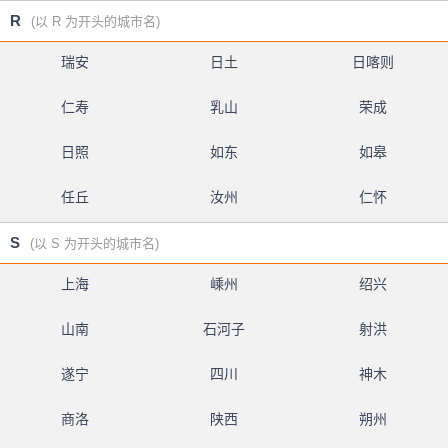
R
(以 R 为开头的城市名)
瑞安
日土
日喀则
仁寿
乳山
荣成
日照
如东
如皋
任丘
汝州
仁怀
S
(以 S 为开头的城市名)
上海
嵊州
绍兴
山南
石河子
射洪
遂宁
四川
神木
商洛
陕西
朔州