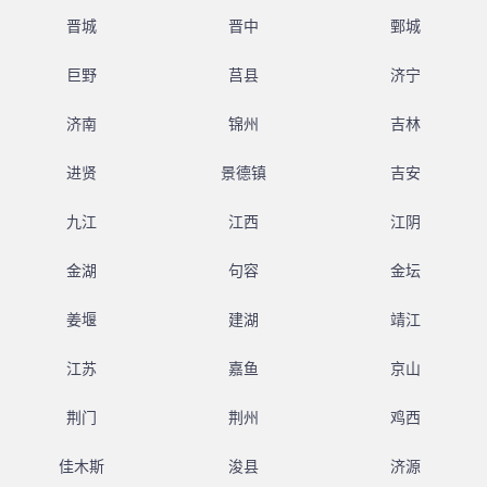
晋城
晋中
鄄城
巨野
莒县
济宁
济南
锦州
吉林
进贤
景德镇
吉安
九江
江西
江阴
金湖
句容
金坛
姜堰
建湖
靖江
江苏
嘉鱼
京山
荆门
荆州
鸡西
佳木斯
浚县
济源