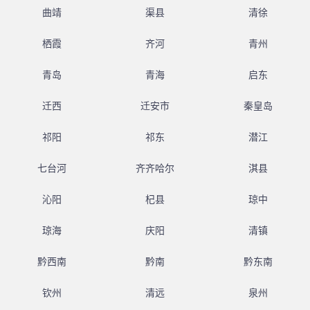
曲靖
渠县
清徐
栖霞
齐河
青州
青岛
青海
启东
迁西
迁安市
秦皇岛
祁阳
祁东
潜江
七台河
齐齐哈尔
淇县
沁阳
杞县
琼中
琼海
庆阳
清镇
黔西南
黔南
黔东南
钦州
清远
泉州