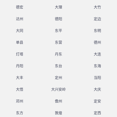
德宏
大理
大竹
达州
德阳
定边
大同
东平
东明
单县
东营
德州
灯塔
丹东
大连
丹阳
东台
东海
大丰
定州
当阳
大悟
大兴安岭
大庆
邓州
儋州
定安
东方
敦煌
定西