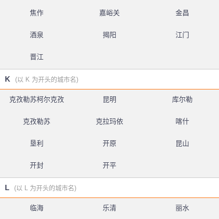
焦作
嘉峪关
金昌
酒泉
揭阳
江门
晋江
K
(以 K 为开头的城市名)
克孜勒苏柯尔克孜
昆明
库尔勒
克孜勒苏
克拉玛依
喀什
垦利
开原
昆山
开封
开平
L
(以 L 为开头的城市名)
临海
乐清
丽水