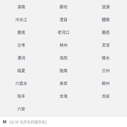
滦南
廊坊
涟源
冷水江
澧县
醴陵
娄底
老河口
鹿邑
兰考
林州
灵宝
漯河
洛阳
陵水
临夏
陇南
兰州
六盘水
来宾
柳州
陆丰
龙海
龙岩
六安
M
(以 M 为开头的城市名)