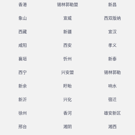
香港
锡林郭勒盟
新昌
象山
宣威
西双版纳
西藏
新疆
宣汉
咸阳
西安
孝义
襄垣
忻州
新泰
西宁
兴安盟
锡林郭勒
新余
盱眙
响水
新沂
兴化
宿迁
徐州
香河
雄安新区
邢台
湘阴
湘西