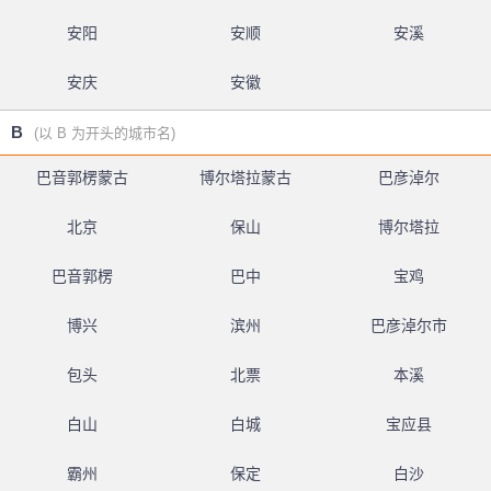
安阳
安顺
安溪
安庆
安徽
B
(以 B 为开头的城市名)
巴音郭楞蒙古
博尔塔拉蒙古
巴彦淖尔
北京
保山
博尔塔拉
巴音郭楞
巴中
宝鸡
博兴
滨州
巴彦淖尔市
包头
北票
本溪
白山
白城
宝应县
霸州
保定
白沙