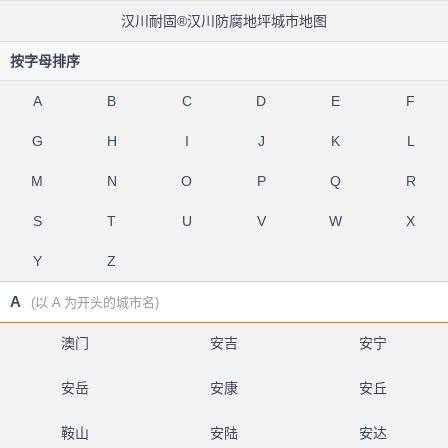
汉川耐固®汉川防腐地坪城市地图
按字母排序
A
B
C
D
E
F
G
H
I
J
K
L
M
N
O
P
Q
R
S
T
U
V
W
X
Y
Z
A
(以 A 为开头的城市名)
澳门
安吉
安宁
安岳
安康
安丘
鞍山
安陆
安达