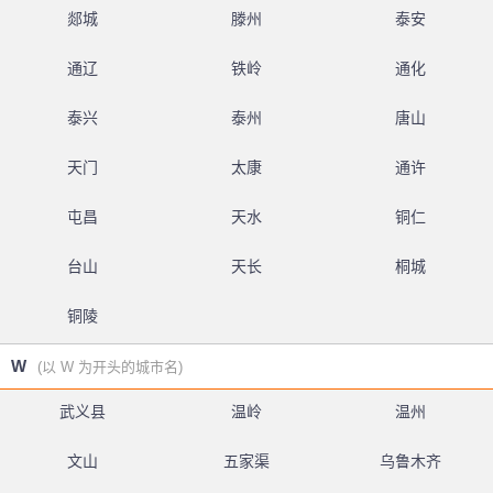
郯城
滕州
泰安
通辽
铁岭
通化
泰兴
泰州
唐山
天门
太康
通许
屯昌
天水
铜仁
台山
天长
桐城
铜陵
W
(以 W 为开头的城市名)
武义县
温岭
温州
文山
五家渠
乌鲁木齐