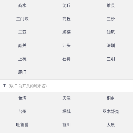
商水
沈丘
睢县
三门峡
商丘
三沙
三亚
顺德
汕尾
韶关
汕头
深圳
上杭
石狮
三明
厦门
T
(以 T 为开头的城市名)
台湾
天津
桐乡
台州
塔城
图木舒克
吐鲁番
铜川
太原