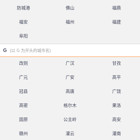
防城港
佛山
福鼎
福安
福州
福建
阜阳
G
(以 G 为开头的城市名)
改则
广汉
甘孜
广元
广安
高平
冠县
高唐
广饶
高密
格尔木
果洛
固原
公主岭
高安
赣州
灌云
灌南